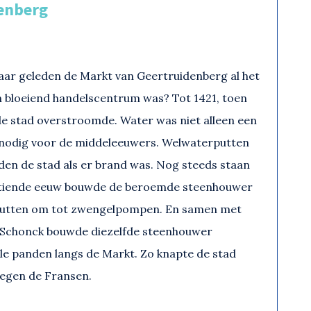
enberg
 jaar geleden de Markt van Geertruidenberg al het
n bloeiend handelscentrum was? Tot 1421, toen
 de stad overstroomde. Water was niet alleen een
nodig voor de middeleeuwers. Welwaterputten
en de stad als er brand was. Nog steeds staan
httiende eeuw bouwde de beroemde steenhouwer
 putten om tot zwengelpompen. En samen met
em Schonck bouwde diezelfde steenhouwer
e panden langs de Markt. Zo knapte de stad
tegen de Fransen.