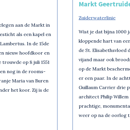
Markt Geertruid
Zuiderwaterlinie
elegen aan de Markt in
Wist je dat bijna 1000
esticht als een kapel en
kloppende hart van ee
 Lambertus. In de 15de
de St. Elisabethsvloed
een nieuw hoofdkoor en
vijand maar ook brood
 trouwde op 8 juli 1551
op de Markt beschermd
oen nog in de rooms-
er een paar. In de ac
Oranje Maria van Buren
Guillaum Carrier drie
der het koor. Zij is de
architect Philip Will
prachtige, monumental
weer op na de oorlog 